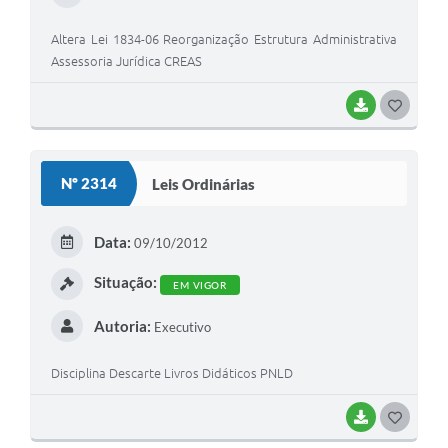
Altera Lei 1834-06 Reorganização Estrutura Administrativa
Assessoria Jurídica CREAS
BAIXAR
G
O
S
Nº 2314
Leis Ordinárias
T
E
Data:
09/10/2012
I
Situação:
EM VIGOR
Autoria:
Executivo
Disciplina Descarte Livros Didáticos PNLD
BAIXAR
G