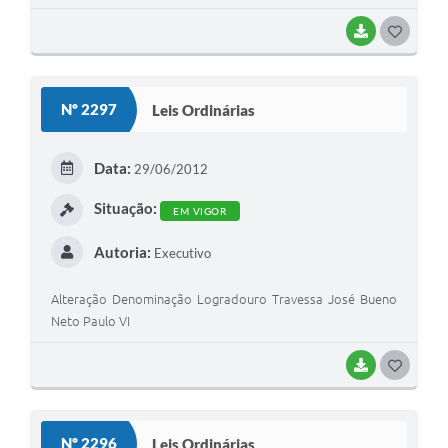
BAIXAR
G
O
S
Nº 2297
Leis Ordinárias
T
E
Data:
29/06/2012
I
Situação:
EM VIGOR
Autoria:
Executivo
Alteração Denominação Logradouro Travessa José Bueno
Neto Paulo VI
BAIXAR
G
O
S
Nº 2296
Leis Ordinárias