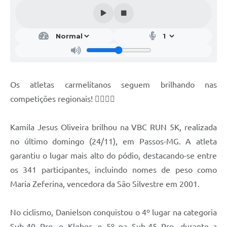
Os atletas carmelitanos seguem brilhando nas
competições regionais! 🏃‍♀️🚴‍♂️
Kamila Jesus Oliveira brilhou na VBC RUN 5K, realizada
no último domingo (24/11), em Passos-MG. A atleta
garantiu o lugar mais alto do pódio, destacando-se entre
os 341 participantes, incluindo nomes de peso como
Maria Zeferina, vencedora da São Silvestre em 2001.
No ciclismo, Danielson conquistou o 4º lugar na categoria
Sub-40 Pro, e Kleber, o 5º na Sub-45 Pro, durante a