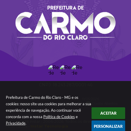
18.243.287/0001-46
Prefeitura de Carmo do Rio Claro - MG e os
Versão do Sistema:
3.5.3 - 19/06/2026
Portal atualizado em:
06/08/2026 09:05
Dados Abertos
cookies: nosso site usa cookies para melhorar a sua
experiência de navegação. Ao continuar você
ACEITAR
concorda com a nossa
Política de Cookies
e
© Copyright Instar - 2006-2026. Todos os direitos
Privacidade
.
reservados -
Instar Tecnologia
PERSONALIZAR