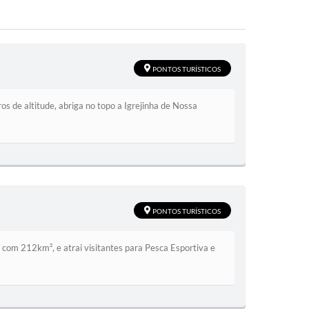
PONTOS TURÍSTICOS
s de altitude, abriga no topo a Igrejinha de Nossa
PONTOS TURÍSTICOS
 com 212km², e atrai visitantes para Pesca Esportiva e