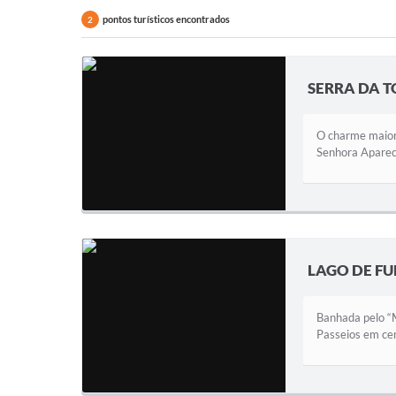
pontos turísticos encontrados
2
SERRA DA 
O charme maior 
Senhora Apareci
LAGO DE F
Banhada pelo “M
Passeios em cen