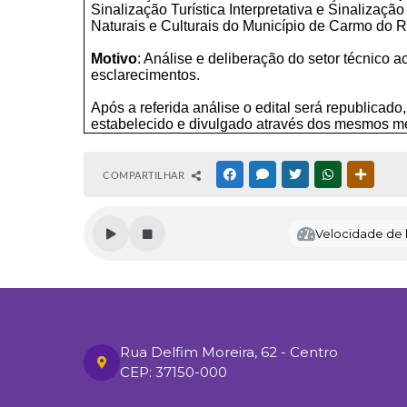
Sinalização Turística Interpretativa e Sinalização 
Naturais e Culturais do Município de Carmo do R
Motivo
: Análise e deliberação do setor técnico 
esclarecimentos.
Após a referida análise o edital será republicado
estabelecido e divulgado através dos mesmos mei
COMPARTILHAR
FACEBOOK
MESSENGER
TWITTER
WHATSAPP
OUTRAS
Velocidade de l
Rua Delfim Moreira, 62 - Centro
CEP: 37150-000