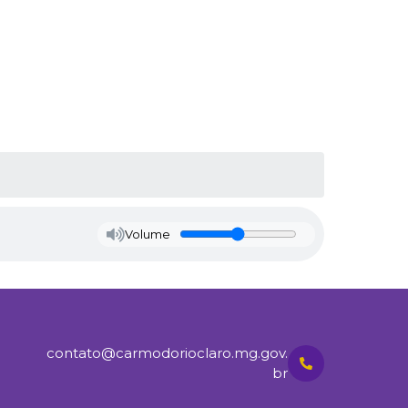
Volume
contato@carmodorioclaro.mg.gov.
br