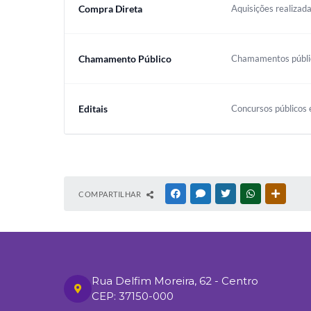
Compra Direta
Aquisições realizada
Chamamento Público
Chamamentos público
Editais
Concursos públicos e
COMPARTILHAR
FACEBOOK
MESSENGER
TWITTER
WHATSAPP
OUTRAS
Rua Delfim Moreira, 62 - Centro
CEP: 37150-000