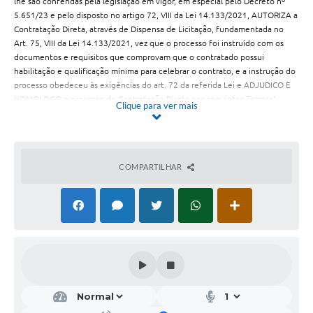
lhe são conferidas pela legislação em vigor, em especial pelo Decreto nº
5.651/23 e pelo disposto no artigo 72, VIII da Lei 14.133/2021, AUTORIZA a
Contratação Direta, através de Dispensa de Licitação, fundamentada no
Art. 75, VIII da Lei 14.133/2021, vez que o processo foi instruído com os
documentos e requisitos que comprovam que o contratado possui
habilitação e qualificação mínima para celebrar o contrato, e a instrução do
processo obedeceu às exigências do art. 72 da referida Lei e ADJUDICO E
:
HOMOLOGO o processo de Contratação Direta nos seguintes Termos
Clique para ver mais
Contratada:
USA HEMP BRASIL LTDA – CNPJ 38.243.284/0001-10
COMPARTILHAR
Valor total:
R$ 14.760,00 (Quatorze Mil, Setecentos e Sessenta Reais)
Objeto:
AQUISIÇÃO E FORNECIMENTO DO MEDICAMENTO USA HEMP
CANABIDIOL 3.000 MG FULLSPECTRUM FRASCO COM 30 ML
Fundamentação Legal:
Art. 75, VIII da Lei 14.133 de 01º de abril de 2021.