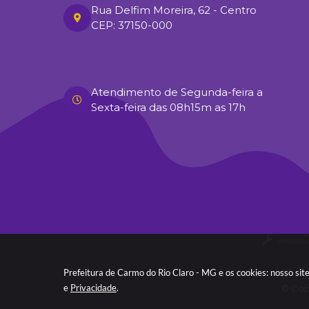
Rua Delfim Moreira, 62 - Centro
CEP: 37150-000
Atendimento de Segunda-feira a
Sexta-feira das 08h15m as 17h
Versão 
Prefeitura de Carmo do Rio Claro - MG e os cookies: nosso si
e
Privacidade
.
© Copy