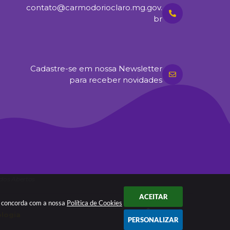
contato@carmodorioclaro.mg.gov.
br
Cadastre-se em nossa Newsletter
para receber novidades
dos Abertos
ACEITAR
cê concorda com a nossa
Política de Cookies
ologia
PERSONALIZAR