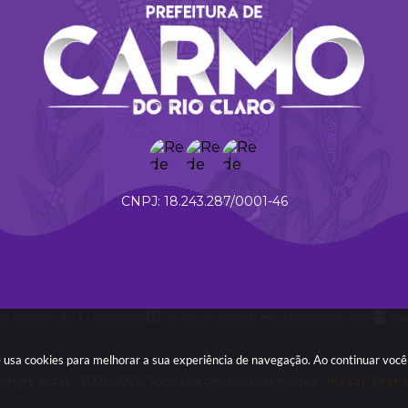
18.243.287/0001-46
do Sistema:
3.5.3 - 19/06/2026
Portal atualizado em:
06/08/2026 09:05
Da
te usa cookies para melhorar a sua experiência de navegação. Ao continuar vo
right Instar - 2006-2026. Todos os direitos reservados -
Instar Tecn