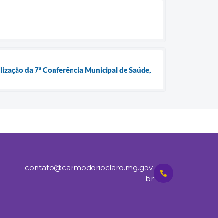
lização da 7ª Conferência Municipal de Saúde,
contato@carmodorioclaro.mg.gov.
br