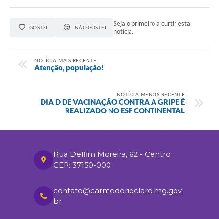
Seja o primeiro a curtir esta
GOSTEI
NÃO GOSTEI
notícia.
NOTÍCIA MAIS RECENTE
Atenção, população!
NOTÍCIA MENOS RECENTE
DIA D DE VACINAÇÃO CONTRA A GRIPE É
REALIZADO NO ESF CONTINENTAL
Rua Delfim Moreira, 62 - Centro
CEP: 37150-000
contato@carmodorioclaro.mg.gov.
br