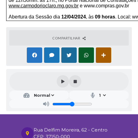
de 12h30min. às 17h., no Portal Nacional de Contratações 
www.carmodorioclaro.mg.gov.br
e
www.compras.gov.br
Abertura da Sessão dia
12/04/2024
, às
09 horas
. Local:
ww
COMPARTILHAR
Rua Delfim Moreira, 62 - Centro
CEP: 37150-000