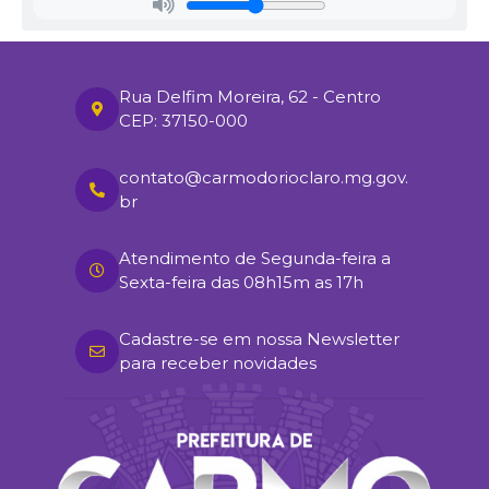
Valor Total:
R$ 12.500,00 (Doze mil e quinhentos Reais)
Objeto:
Contratação Emergencial de Empresa Especializada para
Realização de Vistoria Predial Geral, Inspeção de Estrutura,
Rua Delfim Moreira, 62 - Centro
Levantamento e Registro de Danos e Patologias, Levantamento
CEP: 37150-000
das Características e Condições Físicas da Edificação; Análise
Técnica das Condições Estruturais e Demais Serviços Elencados
no Termo de Referência.
contato@carmodorioclaro.mg.gov.
br
Fundamentação Legal:
Art. 75, VIII da Lei 14.133 de 01º de abril
de 2021.
Publique-se!
Atendimento de Segunda-feira a
Sexta-feira das 08h15m as 17h
Lenise Maria de Souza
Secretária Municipal de Educação
Cadastre-se em nossa Newsletter
para receber novidades