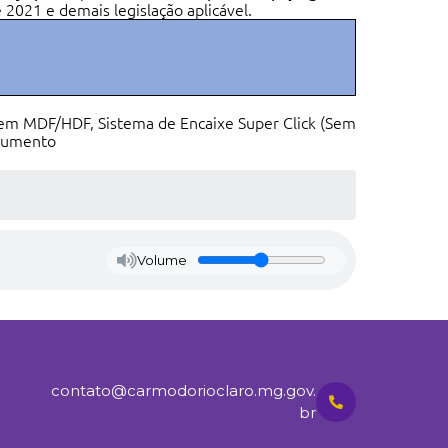
e 2021 e demais legislação aplicável
.
 em MDF/HDF, Sistema de Encaixe Super Click (Sem
trumento
Volume
contato@carmodorioclaro.mg.gov.
br