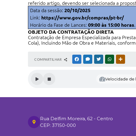
referido artigo, devendo ser selecionada a propos
Data da sessão:
20/10/2025
Link:
https://www.gov.br/compras/pt-br/
Horário da Fase de Lances:
09:00 às
15:00 horas
.
OBJETO DA CONTRATAÇÃO DIRETA
Contratação de Empresa Especializada para Prest
Cola), Incluindo Mão de Obra e Materiais, confor
COMPARTILHAR
FACEBOOK
MESSENGER
TWITTER
WHATSAPP
OUTRAS
Velocidade de l
Rua Delfim Moreira, 62 - Centro
CEP: 37150-000