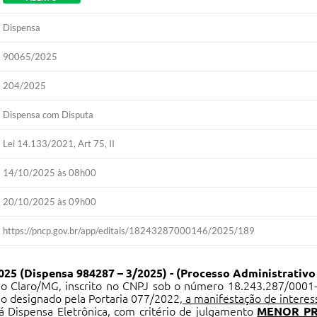
Dispensa
90065/2025
204/2025
Dispensa com Disputa
Lei 14.133/2021, Art 75, II
14/10/2025 às 08h00
20/10/2025 às 09h00
https://pncp.gov.br/app/editais/18243287000146/2025/189
5 (Dispensa 984287 – 3/2025) -
(Processo Administrativo
io Claro/MG, inscrito no CNPJ sob o número 18.243.287/0001-
ão designado pela Portaria 077/2022
, a manifestação de intere
rá Dispensa Eletrônica,
com critério de julgamento
MENOR P