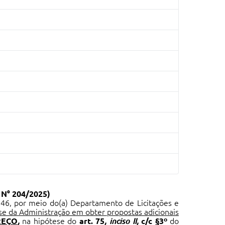
 N° 204/2025)
46, por meio do(a)
Departamento de Licitações e
sse da Administração em obter propostas adicionais
REÇO
,
na hipótese do
art. 75
, inciso II
,
c/c §3º
do