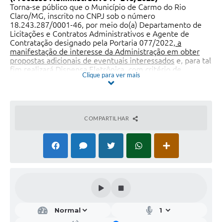
Torna-se público que o Município de Carmo do Rio
Claro/MG, inscrito no CNPJ sob o número
18.243.287/0001-46, por meio do(a)
Departamento de
Licitações e Contratos Administrativos e Agente de
Contratação designado pela Portaria 077/2022
, a
manifestação de interesse da Administração em obter
propostas adicionais de eventuais interessados
e, para tal
fim realizará Dispensa Eletrônica,
com critério de
Clique para ver mais
julgamento
MENOR PREÇO
,
na hipótese do
art. 75
,
inciso II
,
c/c §3º
do referido artigo, devendo ser
selecionada a proposta mais vantajosa,
nos termos da Lei
nº 14.133, de 1º de abril de 2021 e demais legislação
aplicável
.
COMPARTILHAR
Data da sessão:
03/11/2025
Link:
https://www.gov.br/compras/pt-br/
Horário da Fase de Lances:
08:00 às
14:00 horas
.
1.
OBJETO DA CONTRATAÇÃO DIRETA
Aquisição de Bomba-D’água para a Manutenção do
Campo de Futebol e das Piscinas da Praça de Esportes
Municipal Leonardo Carielo Filho