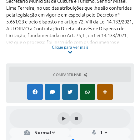
Secretário Municipal de Cultura e Turismo, Senhor Misael
Lima Ferreira, no uso das atribuições que lhe são conferidas
pela legislação em vigor e em especial pelo Decreto nº
5.651/23 e pelo disposto no artigo 72, VIII da Lei 14.133/2021,
AUTORIZO a Contratação Direta, através de Dispensa de
Licitação, fundamentada no Art. 75, II, da Lei 14.133/2021,
vez que o processo foi instruído com os documentos e
Clique para ver mais
requisitos que comprovam que o(s) contratado(s) possuem
habilitação e qualificação mínima para celebrar o contrato,
e a instrução do processo obedeceu às exigências do art. 72
da referida Lei e ADJUDICO E HOMOLOGO o processo de
COMPARTILHAR
:
Contratação Direta nos seguintes Termos
Contatado(s):
INSTITUTO DE PESQUISA SOBERANO
LTDA – ME -
CNPJ: 08.581.382/0001-04
Valor Total:
R$ 17.800,00 (Dezessete mil e oitocentos
Reais).
Objeto:
Contratação de Empresa Especializada para
Prestação de Serviço Técnico Especializado para a
Realização de Pesquisa de Impacto Econômico do vento
‘Carmo Folia 2026’, Promovido pelo Município de Carmo do
Rio Claro, com a Finalidade de Levantar Dados Objetivos
Sobre o Perfil do Público Participante e os Impactos