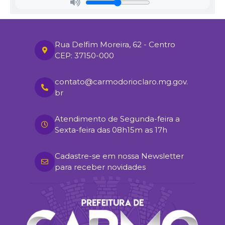
Econômicos Gerados no Comércio Local
Fundamentação Legal:
Art. 75, II da Lei 14.133 de 01º de
abril de 2021.
Publique-se!
Misael Lima Ferreira
Rua Delfim Moreira, 62 - Centro
Secretário Municipal de Cultura e Turismo
CEP: 37150-000
contato@carmodorioclaro.mg.gov.
br
Atendimento de Segunda-feira a
Sexta-feira das 08h15m as 17h
Cadastre-se em nossa Newsletter
para receber novidades