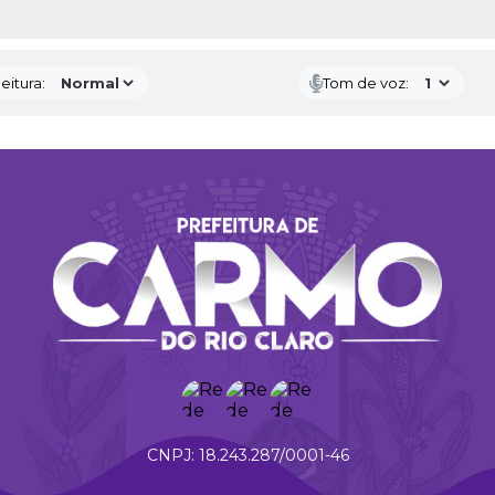
 MÍDIAS
eitura:
Tom de voz:
18.243.287/0001-46