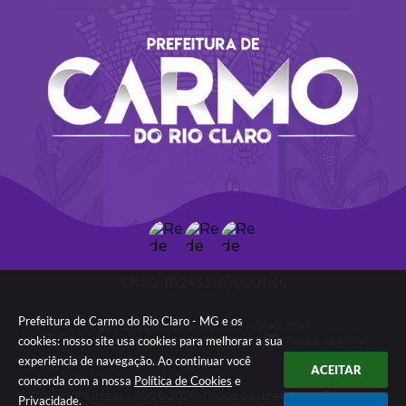
18.243.287/0001-46
Prefeitura de Carmo do Rio Claro - MG e os
Versão do Sistema:
3.5.3 - 19/06/2026
cookies: nosso site usa cookies para melhorar a sua
Portal atualizado em:
06/08/2026 09:05
Dados Abertos
experiência de navegação. Ao continuar você
ACEITAR
concorda com a nossa
Política de Cookies
e
© Copyright Instar - 2006-2026. Todos os direitos
Privacidade
.