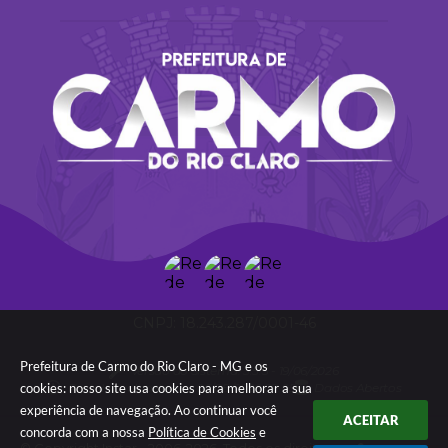
18.243.287/0001-46
Prefeitura de Carmo do Rio Claro - MG e os
Versão do Sistema:
3.5.3 - 19/06/2026
Portal atualizado em:
06/08/2026 09:05
Dados Abertos
cookies: nosso site usa cookies para melhorar a sua
experiência de navegação. Ao continuar você
ACEITAR
concorda com a nossa
Política de Cookies
e
© Copyright Instar - 2006-2026. Todos os direitos