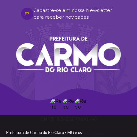
Cadastre-se em nossa Newsletter
para receber novidades
18.243.287/0001-46
Prefeitura de Carmo do Rio Claro - MG e os
Versão do Sistema:
3.5.3 - 19/06/2026