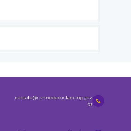
contato@carmodorioclaro.mg.gov.
br