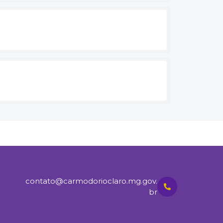
contato@carmodorioclaro.mg.gov.
br