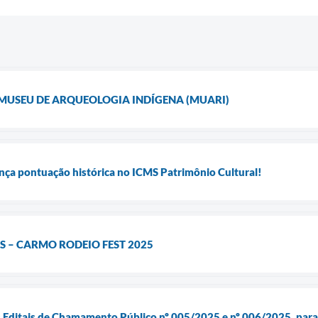
USEU DE ARQUEOLOGIA INDÍGENA (MUARI)
nça pontuação histórica no ICMS Patrimônio Cultural!
 – CARMO RODEIO FEST 2025
s Editais de Chamamento Público nº 005/2025 e nº 006/2025, para 