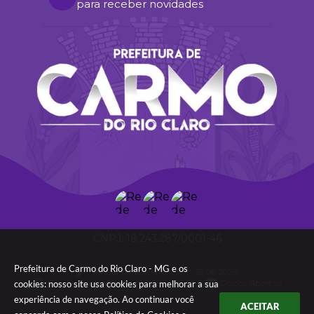
para receber novidades
18.243.287/0001-46
Prefeitura de Carmo do Rio Claro - MG e os
Versão do Sistema:
3.5.3 - 19/06/2026
Portal atualizado em:
06/08/2026 09:05
Dados Abertos
cookies: nosso site usa cookies para melhorar a sua
experiência de navegação. Ao continuar você
ACEITAR