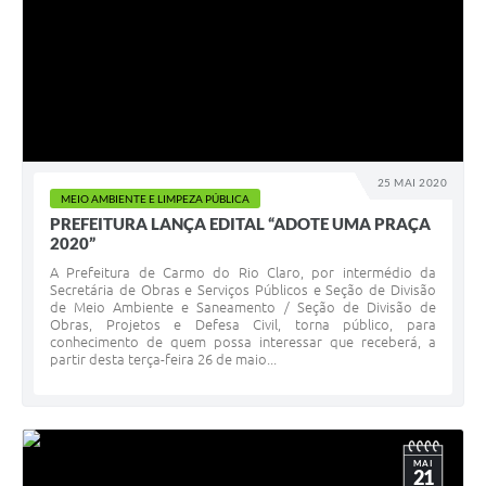
25 MAI 2020
MEIO AMBIENTE E LIMPEZA PÚBLICA
PREFEITURA LANÇA EDITAL “ADOTE UMA PRAÇA
2020”
A Prefeitura de Carmo do Rio Claro, por intermédio da
Secretária de Obras e Serviços Públicos e Seção de Divisão
de Meio Ambiente e Saneamento / Seção de Divisão de
Obras, Projetos e Defesa Civil, torna público, para
conhecimento de quem possa interessar que receberá, a
partir desta terça-feira 26 de maio...
MAI
21