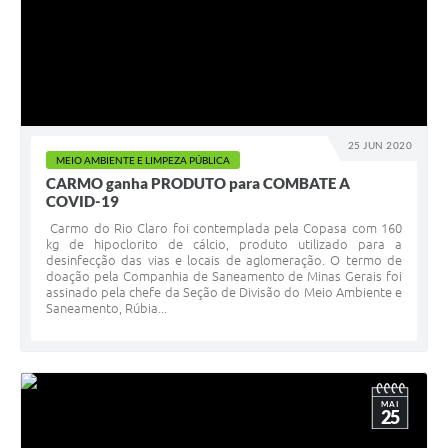
25 JUN 2020
MEIO AMBIENTE E LIMPEZA PÚBLICA
CARMO ganha PRODUTO para COMBATE A
COVID-19
Carmo do Rio Claro foi contemplada pela Copasa com 160
kg de hipoclorito de cálcio, produto utilizado para a
desinfecção das vias e locais de aglomeração. O termo de
doação pela Companhia de Saneamento de Minas Gerais foi
assinado pela chefe da Seção de Divisão do Meio Ambiente e
Saneamento, Rúbia...
MAI
25