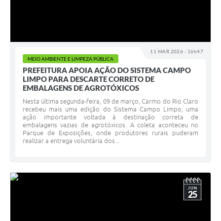
11 MAR 2026 - 16h47
MEIO AMBIENTE E LIMPEZA PÚBLICA
PREFEITURA APOIA AÇÃO DO SISTEMA CAMPO
LIMPO PARA DESCARTE CORRETO DE
EMBALAGENS DE AGROTÓXICOS
Nesta última segunda-feira, 09 de março, Carmo do Rio Claro
recebeu mais uma edição do Sistema Campo Limpo, uma
ação importante voltada à destinação correta de
embalagens vazias de agrotóxicos. A coleta aconteceu no
Parque de Exposições, onde produtores rurais puderam
realizar a entrega voluntária dos...
JUN
25