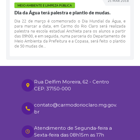
21 MAR 2018
MEIO AMBIENTE E LIMPEZA PÚBLICA
Dia da Água terá palestra e plantio de mudas.
Dia 22 de março é comemorado o Dia Mundial da Água, e
para marcar a data, em Carmo do Rio Claro será realizada
palestra na escola estadual Anchieta para os alunos a partir
das 09h00, e em seguida, numa parceria do Departamento de
Meio Ambienta da Prefeitura e a Copasa, será feito o plantio
de 50 mudas de...
Rua Delfim Moreira, 62 - Centro
CEP: 37150-000
contato@carmodorioclaro.mg.gov.
br
Atendimento de Segunda-feira a
Sexta-feira das 08h15m as 17h