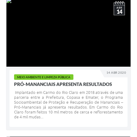
ABR
14
14 ABR 2020
MEIO AMBIENTE E LIMPEZA PÚBLICA
PRÓ-MANANCIAIS APRESENTA RESULTADOS
Implantado em Carmo do Rio Claro em 2018 através de uma
parceria entre a Prefeitura, Copasa e Emater, o Programa
Socioambiental de Proteção e Recuperação de Mananciais –
Pró-Mananciais já apresenta resultados. Em Carmo do Rio
Claro foram feitos 10 mil metros de cerca e reflorestamento
de 4 mil mudas...