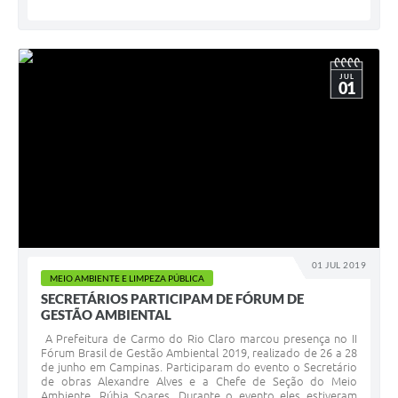
JUL
01
01 JUL 2019
MEIO AMBIENTE E LIMPEZA PÚBLICA
SECRETÁRIOS PARTICIPAM DE FÓRUM DE
GESTÃO AMBIENTAL
A Prefeitura de Carmo do Rio Claro marcou presença no II
Fórum Brasil de Gestão Ambiental 2019, realizado de 26 a 28
de junho em Campinas. Participaram do evento o Secretário
de obras Alexandre Alves e a Chefe de Seção do Meio
Ambiente, Rúbia Soares. Durante o evento eles estiveram