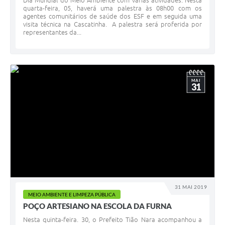
Dia Mundial do Meio Ambiente com várias atividades. Nesta
quarta-feira, 05, haverá uma palestra às 08h00 com os
agentes comunitários de saúde dos ESF e em seguida uma
visita técnica na Cascatinha. A palestra será proferida por
representantes da...
MAI
31
31 MAI 2019
MEIO AMBIENTE E LIMPEZA PÚBLICA
POÇO ARTESIANO NA ESCOLA DA FURNA
Nesta quinta-feira. 30, o Prefeito Tião Nara acompanhou a