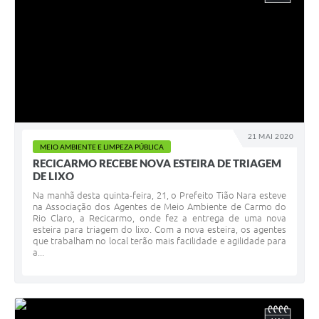
21 MAI 2020
MEIO AMBIENTE E LIMPEZA PÚBLICA
RECICARMO RECEBE NOVA ESTEIRA DE TRIAGEM
DE LIXO
Na manhã desta quinta-feira, 21, o Prefeito Tião Nara esteve
na Associação dos Agentes de Meio Ambiente de Carmo do
Rio Claro, a Recicarmo, onde fez a entrega de uma nova
esteira para triagem do lixo. Com a nova esteira, os agentes
que trabalham no local terão mais facilidade e agilidade para
a...