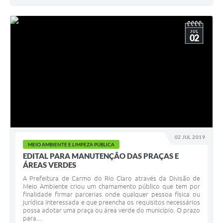
JUL
02
02 JUL 2019
MEIO AMBIENTE E LIMPEZA PÚBLICA
EDITAL PARA MANUTENÇÃO DAS PRAÇAS E
ÁREAS VERDES
A Prefeitura de Carmo do Rio Claro através da Divisão de
Meio Ambiente criou um chamamento público que tem por
finalidade firmar parcerias onde qualquer pessoa física ou
jurídica interessada e que preencha os requisitos necessários
possa adotar uma praça ou área verde do município. O prazo
para...