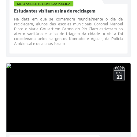
MEIO AMBIENTE E LIMPEZA PÚBLICA
Estudantes visitam usina de reciclagem
Na data em que se comemora mundialmente o dia da
reciclagem, alunos das escolas municipais Coronel Manoel
Pinto e Maria Goulart em Carmo do Rio Claro estiveram no
aterro sanitário e usina de triagem da cidade. A visita foi
coordenada pelos sargentos Konrado e Aguiar, da Polícia
Ambiental e os alunos foram...
MAR
21