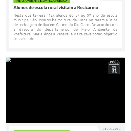
MEIO AMBIENTE E LIMPEZA PÚBLICA
Alunos de escola rural visitam a Recicarmo
Nesta quarta-feira (12), alunos do 5º ao 9º ano da escola
municipal São José no bairro rural da Furna, visitaram a usina
de reciclagem de lixo em Carmo do Rio Claro. De acordo com
a diretora do departamento de Meio Ambiente da
Prefeitura, Maria Ângela Pereira, a visita teve como objetivo
conhecer de...
JUL
31
31 JUL 2018