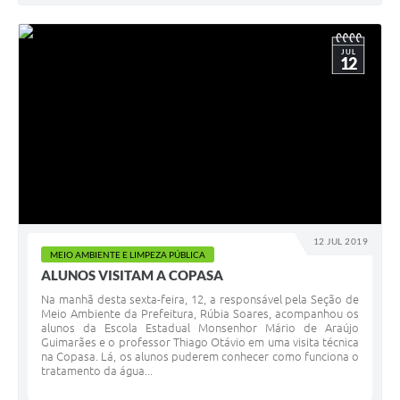
JUL
12
12 JUL 2019
MEIO AMBIENTE E LIMPEZA PÚBLICA
ALUNOS VISITAM A COPASA
Na manhã desta sexta-feira, 12, a responsável pela Seção de
Meio Ambiente da Prefeitura, Rúbia Soares, acompanhou os
alunos da Escola Estadual Monsenhor Mário de Araújo
Guimarães e o professor Thiago Otávio em uma visita técnica
na Copasa. Lá, os alunos puderem conhecer como funciona o
tratamento da água...