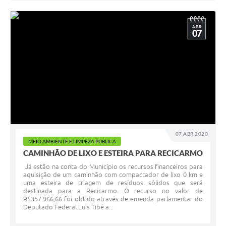
ABR
07
07 ABR 2020
MEIO AMBIENTE E LIMPEZA PÚBLICA
CAMINHÃO DE LIXO E ESTEIRA PARA RECICARMO
Já estão na conta do Município os recursos financeiros para
aquisição de um caminhão com compactador de lixo 0 km e
uma esteira de triagem de resíduos sólidos que será
destinada para a Recicarmo. O recurso no valor de
R$357.966,66 foi obtido através de emenda parlamentar do
Deputado Federal Luis Tibé a...