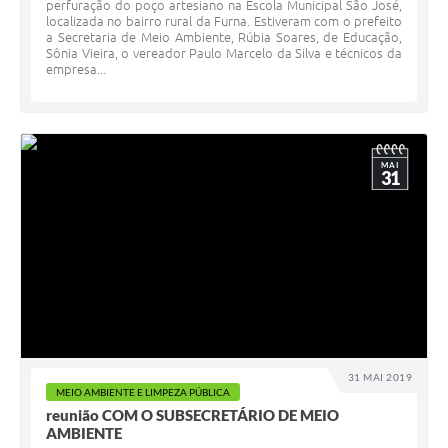
perfuração do poço artesiano na Escola Municipal São José,
localizada no bairro rural da Furna. Estiveram com o prefeito
a Secretaria de Meio Ambiente, Rúbia Soares, de Educação,
Sônia Vieira, o vereador Paulo Marcelo da Silva e técnicos da
empresa...
MAI
31
31 MAI 2019
MEIO AMBIENTE E LIMPEZA PÚBLICA
reunião COM O SUBSECRETÁRIO DE MEIO
AMBIENTE