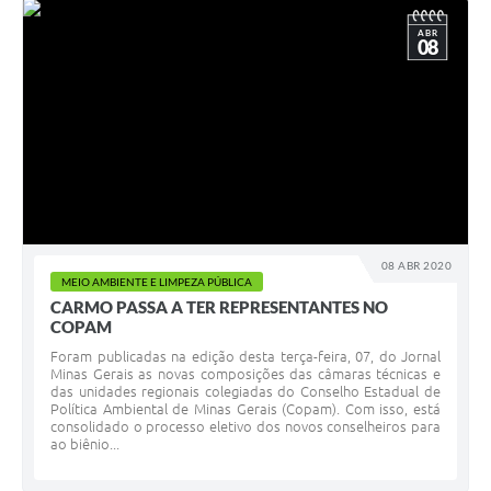
ABR
08
08 ABR 2020
MEIO AMBIENTE E LIMPEZA PÚBLICA
CARMO PASSA A TER REPRESENTANTES NO
COPAM
Foram publicadas na edição desta terça-feira, 07, do Jornal
Minas Gerais as novas composições das câmaras técnicas e
das unidades regionais colegiadas do Conselho Estadual de
Política Ambiental de Minas Gerais (Copam). Com isso, está
consolidado o processo eletivo dos novos conselheiros para
ao biênio...