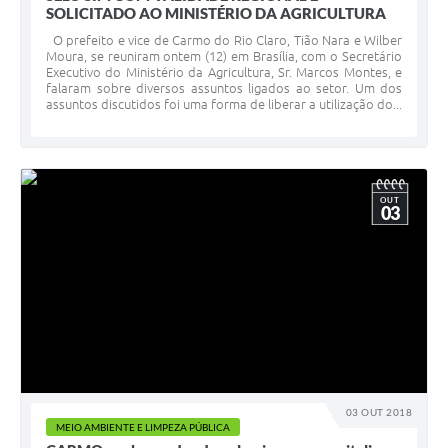
SOLICITADO AO MINISTÉRIO DA AGRICULTURA
O prefeito e vice de Carmo do Rio Claro, Tião Nara e Wilber
Moura, se reuniram ontem (12) em Brasília, com o Secretário
Executivo do Ministério da Agricultura, Sr. Marcos Montes, e
falaram sobre diversos assuntos ligados ao setor. Um dos
assuntos discutidos foi uma forma de liberar a utilização do...
OUT
03
03 OUT 2018
MEIO AMBIENTE E LIMPEZA PÚBLICA