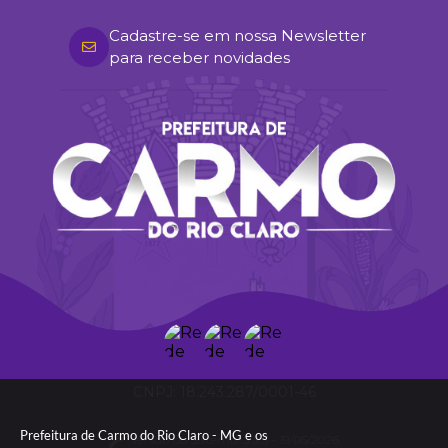
Cadastre-se em nossa Newsletter
para receber novidades
18.243.287/0001-46
Prefeitura de Carmo do Rio Claro - MG e os
Versão do Sistema:
3.5.3 - 19/06/2026