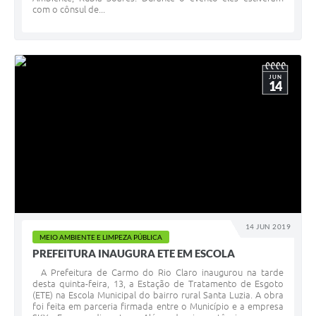
com o cônsul de...
JUN
14
14 JUN 2019
MEIO AMBIENTE E LIMPEZA PÚBLICA
PREFEITURA INAUGURA ETE EM ESCOLA
A Prefeitura de Carmo do Rio Claro inaugurou na tarde
desta quinta-feira, 13, a Estação de Tratamento de Esgoto
(ETE) na Escola Municipal do bairro rural Santa Luzia. A obra
foi feita em parceria firmada entre o Município e a empresa