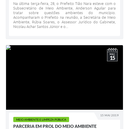
Na última terça-feira, 28, o Prefeito Tião Nara esteve com o
Subsecretário de Meio Ambiente, Anderson Aguilar para
tratar sobre questões ambientes do município.
Acompanharam o Prefeito na reunião, a Secretária de Meio
Ambiente, Rúbia Soares, o Assessor Jurídico do Gabinete,
Nicolau Achar Santos Júnior e o...
MAI
15
15 MAI 2019
MEIO AMBIENTE E LIMPEZA PÚBLICA
PARCERIA EM PROL DO MEIO AMBIENTE