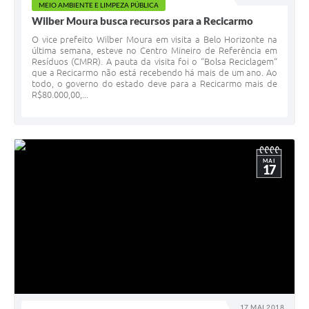
MEIO AMBIENTE E LIMPEZA PÚBLICA
Wilber Moura busca recursos para a Recicarmo
O vice prefeito Wilber Moura em visita a Belo Horizonte na
última semana, esteve no Centro Mineiro de Referência em
Resíduos (CMRR). A pauta da visita foi o “Bolsa Reciclagem“
que a Recicarmo não está recebendo há mais de um ano. Ao
todo, o governo do estado deve para a Recicarmo mais de
R$80.000,00,...
MAI
17
17 MAI 2018