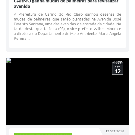
CARMO ganha mudas de palmeiras para revitalizar
avenida
A Prefeitura de Carmo do Rio Claro ganhou dezenas de
mudas de palmeiras que serão plantadas na Avenida José
Evaristo Santana, uma das avenidas de entrada da cidade. Na
tarde desta quarta-feira (03), o vice prefeito Wilber Moura e
a diretora do Departamento de Meio Ambiente, Maria Angela
Pereira,...
SET
12
12 SET 2018