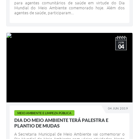
para agentes comunitários de saúde em virtude do Dia
Mundial do Meio Ambiente comemorado hoje. Além dos
agentes de saúde, participaram...
JUN
04
04 JUN 2019
MEIO AMBIENTE E LIMPEZA PÚBLICA
DIA DO MEIO AMBIENTE TERÁ PALESTRA E
PLANTIO DE MUDAS
A Secretaria Municipal de Meio Ambiente vai comemorar o