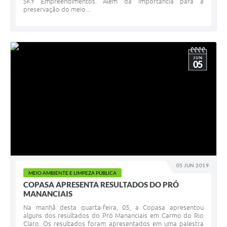
SKY Empreendimentos. Além da importância para a
preservação do meio...
JUN
05
05 JUN 2019
MEIO AMBIENTE E LIMPEZA PÚBLICA
COPASA APRESENTA RESULTADOS DO PRÓ
MANANCIAIS
Na manhã desta quarta-feira, 05, a Copasa apresentou
alguns dos resultados do Pró Mananciais em Carmo do Rio
Claro. Os resultados foram apresentados em uma palestra