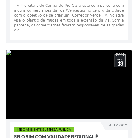
A Prefeitura de Carmo do Rio Claro está com parceria com
alguns comerciantes da rua Wenceslau no centro da cidade
com o objetivo de se criar um “Corredor Verde”. A iniciativa
visa o plantio de mudas em toda a extensão da via. Com a
parceria, os comerciantes ficaram responsáveis pelas grades
e o...
FEV
13
13 FEV 2019
MEIO AMBIENTE E LIMPEZA PÚBLICA
SELO SIM COM VALIDADE REGIONAL É