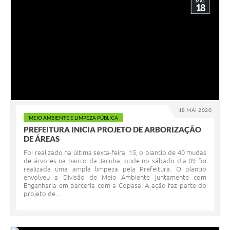
MAI
18
18 MAI 2020
MEIO AMBIENTE E LIMPEZA PÚBLICA
PREFEITURA INICIA PROJETO DE ARBORIZAÇÃO
DE ÁREAS
Foi realizado na última sexta-feira, 15, o plantio de 40 mudas
de árvores na bairro da Jacuba, onde no sábado dia 09 foi
realizada uma ampla limpeza pela Prefeitura. O plantio
envolveu a Divisão de Meio Ambiente juntamente com
Engenharia em parceria com a Copasa. A ação faz parte do
projeto de...